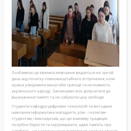
Особливою ця хвилина мовчання видається на третій
день від початку повномасштабного вторгнення, коли
країна усвідомила масштаби трагедії та незламність
українського народу. Закликаємо всіх долучатися до
вшанування пам’яті та не забувати ціну свободи.
Студенти кафедри цифрових технологій та методики
навчання інформатики нагадують усім – і колегам-
студентам, і викладачам, що цю важливу традицію
потрібно берегти та підтримувати, адже пам’ять про
загиблих – це частина нашої відповідальності та єдності.