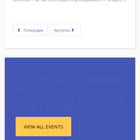
Попередня
Наступна
COURSES FOR FREE,
REGISTER
NOW
CREATIVE IN RESEARCH
AND TEACHING.
VIEW ALL EVENTS